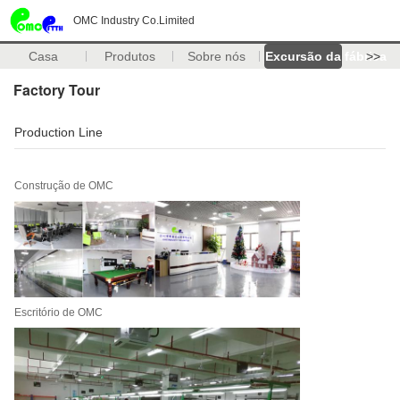
OMC Industry Co.Limited
Casa
Produtos
Sobre nós
Excursão da fábrica
>>
Factory Tour
Production Line
Construção de OMC
Escritório de OMC