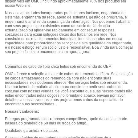
disponíveis em OMC, incluindo aproximadamente 70% dos produtos em
nosso Web site.
Nossas capacidades incorporadas preliminares incluem, engenharia de
sistemas, engenharia da rede, apoio de sistemas, gestão de programa, e
engenharia e análise da segurança da informação. Nós podemos trabalhar
com seus projetos pre-existentes como um sócio de fabricação
externalizado ou ajudar-lhe rapidamente em conseguir respostas
costuradas para exigir soluções óticas dos trabalhos em rede. Nós
construímos os relacionamentos industriais fortes baseados em nossa
capacidade para proporcionar os serviços de alta qualidade da engenharia,
e o nosso esforço ser um sócio justo e responsável. Boa vinda para começar
seu projeto feito sob encomenda com agora agora!
Conjuntos de cabo de fibra ótica feitos sob encomenda do OEM
OMC oferece a seleção a maior de cabos do remendo da fibra. Se a seleção
de cabos armazenados do remendo da fibra não encontra suas
necessidades, nós podemos oferecer-lhe serviços feitos sob encomenda.
Use por favor o formulário abaixo para construir e pedir seus cabos do
costume com nossas vendas. Se você encontra que suas necessidades não
estão encontradas pelas opções no formulário abaixo, enviam por favor
detalhes a nossas vendas e nós projetaremos cabos da especialidade
encontrar suas necessidades.
Nossas vantagens:
Entregas programadas do ●, preços competitivos, apoio da conta, e parte
traseira do dinheiro de 60 dias ou troca do artigo.
Qualidade garantida ● do cabo.