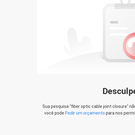
Lena
Paolo
Agradecimentos para os
ega a mais rápida, de que é muito
OMC. isso é muito agradáve
estamos esperando um 
Desculp
Sua pesquisa "
fiber optic cable joint closure
" n
você pode
Pedir um orçamento
para nos permi