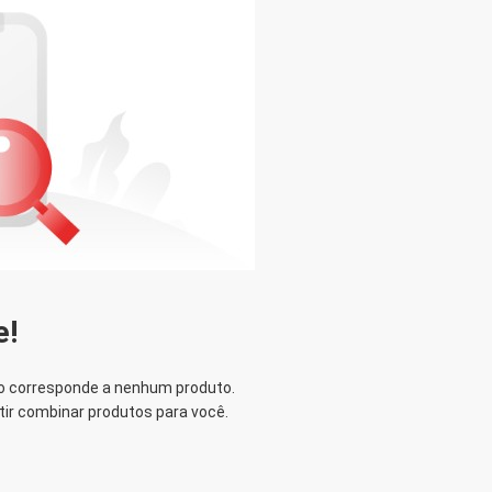
 presentes de
l. NÓS
2019 melhor
e!
ão corresponde a nenhum produto.
tir combinar produtos para você.