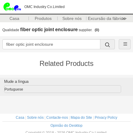
OMC Industry Co.Limited
Casa
Produtos
Sobre nós
Excursão da fábrica
>>
fiber optic joint enclosure
Qualidade
supplier.
(0)
Related Products
Mude a língua
Portuguese
Casa
|
Sobre nós
|
Contacte-nos
|
Mapa do Site
|
Privacy Policy
Opinião do Desktop
Copyright © 2018 - 2026 OMC Industry Co.Limited.