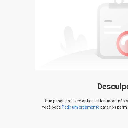
Lena
Paolo
Agradecimentos para os
ega a mais rápida, de que é muito
OMC. isso é muito agradáve
estamos esperando um 
Desculp
Sua pesquisa "
fixed optical attenuator
" não 
você pode
Pedir um orçamento
para nos permi