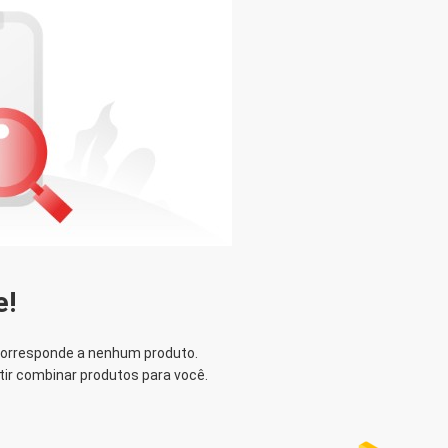
 presentes de
l. NÓS
2019 melhor
e!
corresponde a nenhum produto.
tir combinar produtos para você.