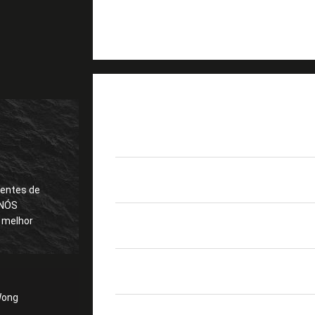
DETALHES DO PRODUTO
Lugar de origem
Guangdong, China (Con
Número de modelo
H010
entes de
 melhor
Certificação
ROHS
Material
PC, ABS, PPR
Wong