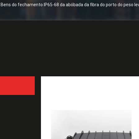
Bens do fechamento IP65-68 da abóbada da fibra do porto do peso le
Orçamento
Bens do fechamento IP65-
com certificação de RoH