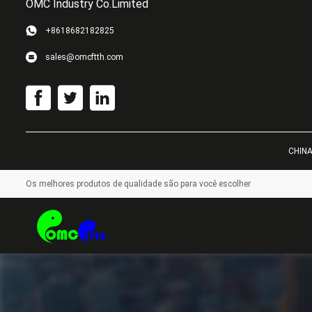
OMC Industry Co.Limited
+8618682182825
sales@omcftth.com
CHINA 
Os melhores produtos de qualidade são para você escolher