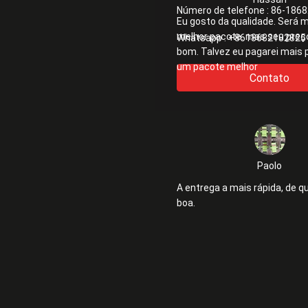
Número de telefone :
86-1868
Eu gosto da qualidade. Será m
melhor pacote. mas seu preç
Whatsapp :
+8618682182825
bom. Talvez eu pagarei mais 
um pacote melhor
Contato
Paolo
A entrega a mais rápida, de q
boa.