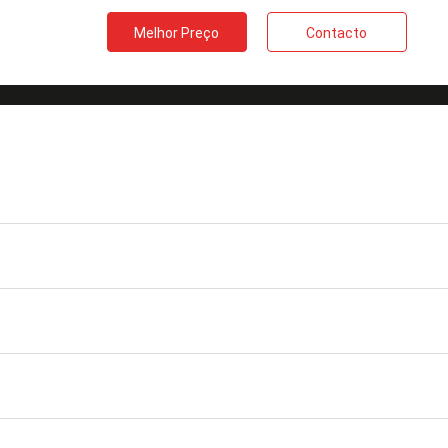
Melhor Preço
Contacto
tinente)
Marca
OMC ou OEM
Aplicação
telecomunicações
Cor
Black
Garantia
3 anos