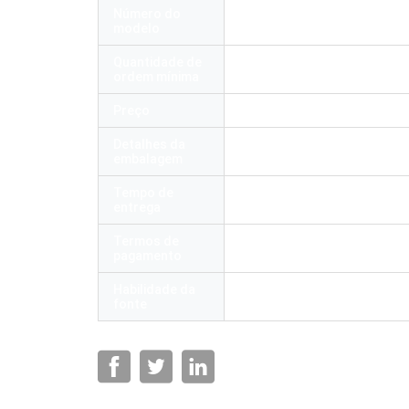
Número do
H010
modelo
Quantidade de
1 parte
ordem mínima
Preço
Negotiable
Detalhes da
Uma parte em uma caixa de 
embalagem
Tempo de
3-7 dias
entrega
Termos de
T/T, Western Union, Paypal, 
pagamento
crédito
Habilidade da
100 mil PCs por mês
fonte