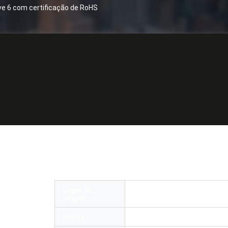
ve 6 com certificação de RoHS
68 da abóbada da fibra do porto do peso
S
Lugar de
China
origem
Marca
OMC or OEM